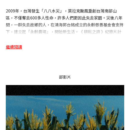
2009年，台灣發生「八八水災」，莫拉克颱風重創台灣南部山
區，不僅奪去600多人性命，許多人們更因此失去家園。災後八年
間，一群失去故鄉的人，在鴻海郭台銘成立的永齡慈善基金會支持
下，建立起「永齡農場」，開始新生活。《 耕耘之詩 》紀錄片計
畫為一系列短片，透過鏡頭記錄這群背負著悲傷過去的人們，如何
面對生命的挑戰。2018年，製作團隊更將完整故事製作為紀錄長
繼續閱讀
片-《不要害怕忘記 DARE TO FORGET》，述說著他們將憂傷化
為溫柔，一步一步建立著新故鄉。
部影片