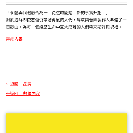
「個體與個體融合為一。從這時開始。新的事實升起。」
對於這群即使悲傷仍帶著勇氣的人們，導演與音樂製作人準備了一
首歌曲，為每一個經歷生命中巨大磨難的人們帶來期許與祝福。
詳細內容
←返回__品牌
←返回__數位內容