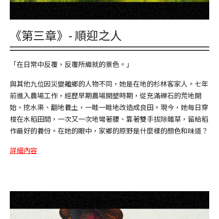
《第三章》- 順迎之人
「在日常中反覆，反覆所織就的景色。」
與其他九位因災變離鄉的人物不同，她是在地的杉林客家人。七年
前進入農場工作，經歷早期農場開墾時期，從充滿礫石的荒地開
始，挖水渠、翻地養土，一畦一畦地改造成良田。現今，她每日穿
梭在水稻田間，一次又一次地彎著腰、靠著雙手拔除雜草，留給稻
作最好的養份。在她的眼中，家鄉的原野是什麼樣的顏色和味道？
詳細內容