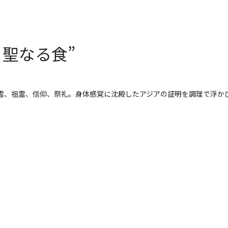
d 聖なる食”
霊、祖霊、信仰、祭礼。身体感覚に沈殿したアジアの証明を調理で浮か