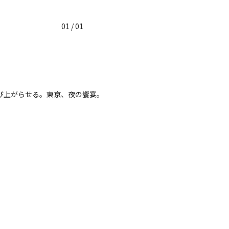
01 / 01
び上がらせる。東京、夜の饗宴。