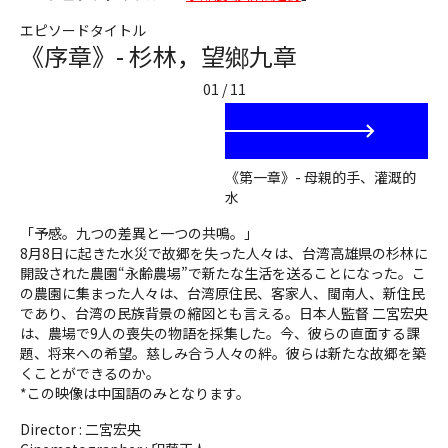
エピソードタイトル
《序章》- 杉林，望鄉九章
01 / 11
《第一章》- 母親的手、灌溉的
水
「予感。九つの差異と一つの共鳴。」
8月8日に起きた水災で故郷を失った人々は、台湾高雄県の杉林に
開設された農園“永齢農場”で新たな生活を送ることになった。こ
の農園に集まった人々は、台湾原住民、客家人、閩南人、新住民
であり、台湾の民族背景の縮図とも言える。日本人監督 二宮宏央
は、農場で9人の喪失の物語を採集した。今、彼らの直面する課
題、将来への希望。慈しみ合う人々の絆。彼らは新たな故郷を築
くことができるのか。
*この映像は中国語のみとなります。
Director :
二宮宏央