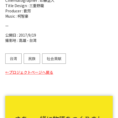
Cinematographer :
印藤正人
Title Design :
三重野龍
Producer :
劉芳
Music :
柯智豪
—
公開日 :
2017/9/19
撮影地 :
高雄 - 台湾
台湾
民族
社会貢献
←プロジェクトページへ戻る