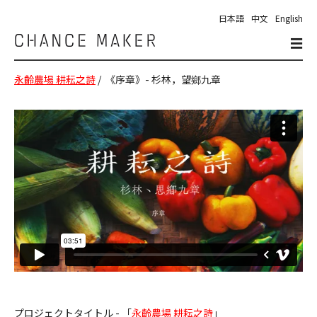
日本語
中文
English
☰
Chance
Maker
永齡農場 耕耘之詩
/ 《序章》- 杉林，望鄉九章
プロジェクトタイトル - 「
永齡農場 耕耘之詩
」