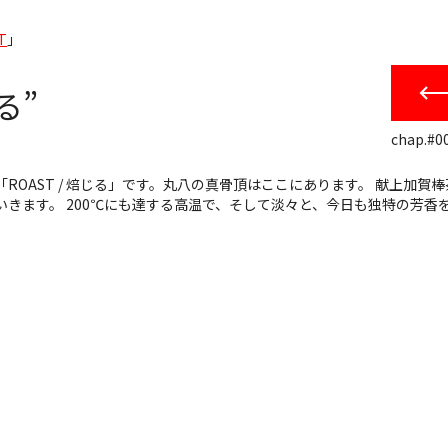
T
」
じる”
chap.#00
OAST / 焙じる」です。丸八の真骨頂はここにあります。 献上加賀
きます。 200℃にも達する高温で、そして淡々と、今日も独特の芳香