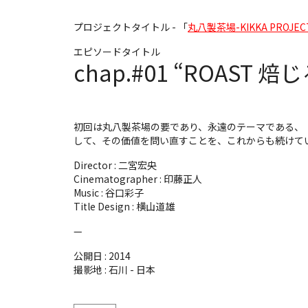
プロジェクトタイトル - 「
丸八製茶場-KIKKA PROJEC
エピソードタイトル
chap.#01 “ROAST 焙
初回は丸八製茶場の要であり、永遠のテーマである、「R
して、その価値を問い直すことを、これからも続けてい
Director :
二宮宏央
Cinematographer :
印藤正人
Music :
谷口彩子
Title Design :
横山道雄
—
公開日 :
2014
撮影地 :
石川 - 日本