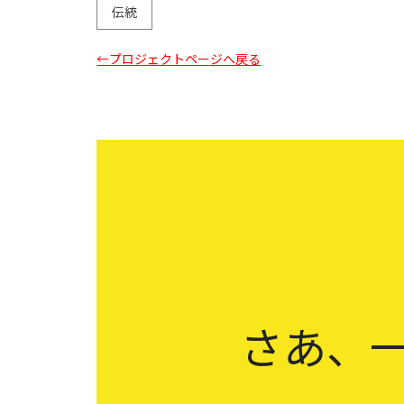
伝統
←プロジェクトページへ戻る
さあ、