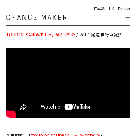
日本語
中文
English
☰
Chance
Maker
TOUR DE SANDWICH by PAPERSKY
/ Vol. 1 尾道 自行車食旅
作品標題 - 「
TOUR DE SANDWICH by PAPERSKY
」