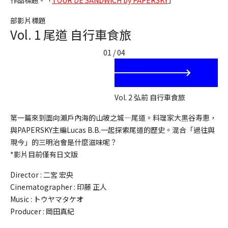
部影片標題
Vol. 1 尾道 自行車食旅
01 / 04
Vol. 2 弘前 自行車食旅
第一篇來到面向瀨戶內海的山坡之城—尾道。料理家大黒谷寿恵，
與PAPERSKY主編Lucas B.B.一起探索尾道的歷史。混合「過往與
現今」的三明治會是什麼滋味呢？
*影片目前僅有日文版
Director :
二宮 宏央
Cinematographer :
印藤 正人
Music :
トウヤマタケオ
Producer :
岡田真紀