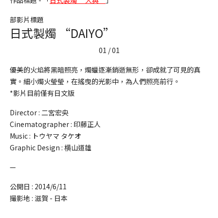
部影片標題
日式製燭 “DAIYO”
01 / 01
優美的火焰將黑暗照亮，燭蠟逐漸銷逝無形，卻成就了可見的真
實。細小燭火瑩瑩，在搖曳的光影中，為人們照亮前行。
*影片目前僅有日文版
Director :
二宮宏央
Cinematographer :
印藤正人
Music :
トウヤマ タケオ
Graphic Design :
横山道雄
—
公開日 :
2014/6/11
撮影地 :
滋賀 - 日本